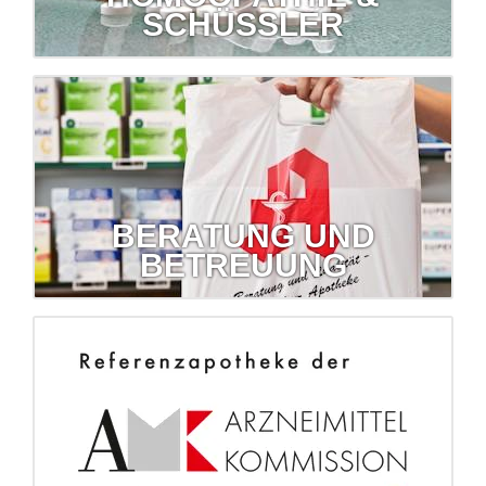
SCHÜSSLER
Homöopathie & Schüßler
Lassen Sie sich zu diesen Themen von uns beraten.
mehr erfahren...
BERATUNG UND
BETREUUNG
Beratung und Betreuung
Überprüfung Haus- und Reiseapotheke, Inkontinenz-
betreuung, Hilfsmittelversorgung...
mehr erfahren...