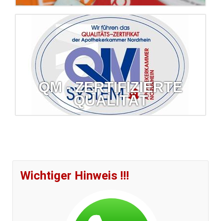
Krankenkassen
Wir lassen Sie bei den häufig nicht einfachen
Krankenkassenangelegenheiten nicht allein.
mehr erfahren...
QM - ZERTIFIZIERTE
QUALITÄT
QM - zertifizierte Qualität
Erfahren Sie mehr über das Qualitäts-Management-System
Ihrer Barbara-Apotheke.
Wichtiger Hinweis !!!
mehr erfahren...