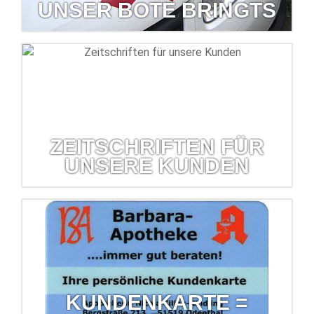
UNSER BOTE BRINGTS
Unser Bote bringts
Der kostenlose Lieferservice hilft, wenn mal etwas fehlen
sollte.
mehr erfahren...
ZEITSCHRIFTEN FÜR
UNSERE KUNDEN
Zeitschriften für unsere Kunden
Kostenlose Kundenzeitschriften erhalten Sie in Ihrer
Barbara-Apotheke
mehr erfahren...
KUNDENKARTE =