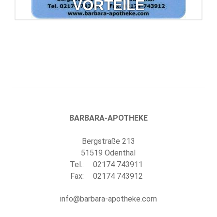
VORTEILE
Kundenkarte = Vorteile
Prüfung auf Wechselwirkung und Verträglichkeit Ihrer
Arzneimittel, Prozente und vieles mehr.
mehr erfahren...
BARBARA-APOTHEKE
Bergstraße 213
51519 Odenthal
Tel.:
02174 743911
Fax:
02174 743912
info@barbara-apotheke.com