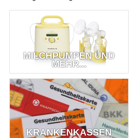
MILCHPUMPEN UND
MEHR...
Milchpumpen und mehr...
Wir verleihen Babywaagen, Milchpumpen, Inhalatoren und
sogar Blutdruckmessgeräte!
mehr erfahren...
KRANKENKASSEN