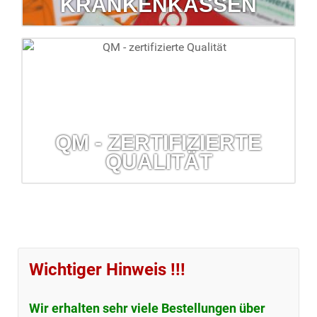
KRANKENKASSEN
Krankenkassen
Wir lassen Sie bei den häufig nicht einfachen
Krankenkassenangelegenheiten nicht allein.
mehr erfahren...
QM - ZERTIFIZIERTE
QUALITÄT
QM - zertifizierte Qualität
Erfahren Sie mehr über das Qualitäts-Management-System
Ihrer Barbara-Apotheke.
Wichtiger Hinweis !!!
mehr erfahren...
Wir erhalten sehr viele Bestellungen über