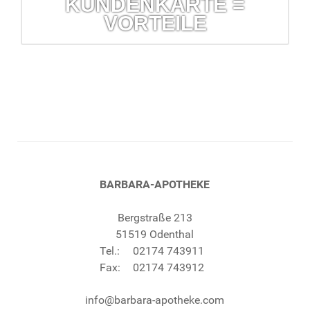
KUNDENKARTE =
VORTEILE
Kundenkarte = Vorteile
Prüfung auf Wechselwirkung und Verträglichkeit Ihrer
Arzneimittel, Prozente und vieles mehr.
mehr erfahren...
BARBARA-APOTHEKE
Bergstraße 213
51519 Odenthal
Tel.:
02174 743911
Fax:
02174 743912
info@barbara-apotheke.com