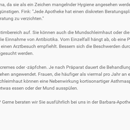
a, da sie als ein Zeichen mangelnder Hygiene angesehen werden
günstigen. Fink: "Jede Apotheke hat einen diskreten Beratungspl
ratung zu verzichten."
 Intimbereich auf. Sie können auch die Mundschleimhaut oder die
e Einnahme von Antibiotika. Vom Einzelfall hängt ab, ob eine P
einen Arztbesuch empfiehlt. Bessern sich die Beschwerden durc
ufgesucht werden.
alcremes oder -zäpfchen. Je nach Präparat dauert die Behandlu
n angewendet. Frauen, die häufiger als viermal pro Jahr an eine
schleimhaut können eine Nebenwirkung kortisonartiger Asthmasp
etwas essen oder der Mund ausspülen.
erne beraten wir Sie ausführlich bei uns in der Barbara-Apoth